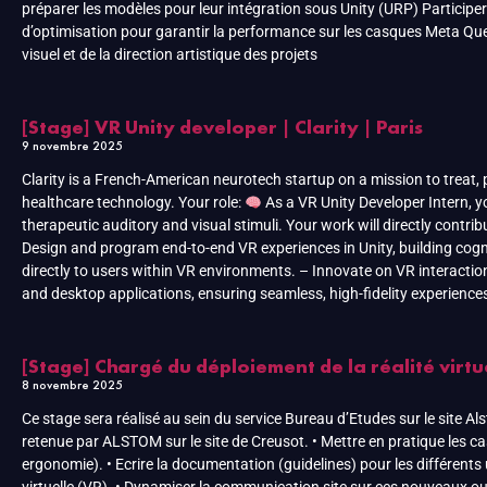
préparer les modèles pour leur intégration sous Unity (URP) Participer
d’optimisation pour garantir la performance sur les casques Meta Quest
visuel et de la direction artistique des projets
[Stage] VR Unity developer | Clarity | Paris
9 novembre 2025
Clarity is a French-American neurotech startup on a mission to treat,
healthcare technology. Your role:
As a VR Unity Developer Intern, 
therapeutic auditory and visual stimuli. Your work will directly contri
Design and program end-to-end VR experiences in Unity, building cogni
directly to users within VR environments. – Innovate on VR interacti
and desktop applications, ensuring seamless, high-fidelity experiences.
[Stage] Chargé du déploiement de la réalité virtue
8 novembre 2025
Ce stage sera réalisé au sein du service Bureau d’Etudes sur le site A
retenue par ALSTOM sur le site de Creusot. • Mettre en pratique les 
ergonomie). • Ecrire la documentation (guidelines) pour les différents