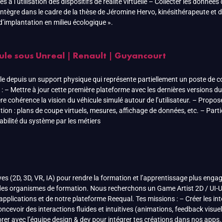
à l’utilisation des dispositifs de réalité virtuelle – Collecter les données
intègre dans le cadre de la thèse de Jéromine Hervo, kinésithérapeute et d
 d’implantation en milieu écologique ».
cule sous Unreal | Renault | Guyancourt
e depuis un support physique qui représente partiellement un poste de condu
 : – Mettre à jour cette première plateforme avec les dernières versions d
re cohérence la vision du véhicule simulé autour de l’utilisateur. – Propos
tion : plans de coupe virtuels, mesures, affichage de données, etc. – Parti
abilité du système par les métiers
s (2D, 3D, VR, IA) pour rendre la formation et l’apprentissage plus eng
 des organismes de formation. Nous recherchons un Game Artist 2D / UI-U
s applications et de notre plateforme Reequal. Tes missions : – Créer les in
evoir des interactions fluides et intuitives (animations, feedback visuels,
aborer avec l’équipe design & dev pour intégrer tes créations dans nos app