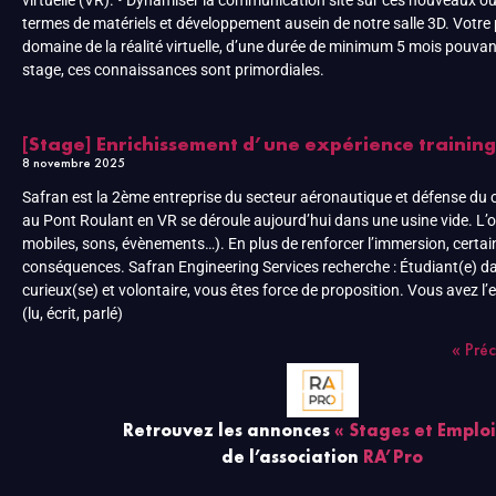
virtuelle (VR). • Dynamiser la communication site sur ces nouveaux outi
termes de matériels et développement ausein de notre salle 3D. Votre 
domaine de la réalité virtuelle, d’une durée de minimum 5 mois pouvant 
stage, ces connaissances sont primordiales.
[Stage] Enrichissement d’une expérience training
8 novembre 2025
Safran est la 2ème entreprise du secteur aéronautique et défense du
au Pont Roulant en VR se déroule aujourd’hui dans une usine vide. L’ob
mobiles, sons, évènements…). En plus de renforcer l’immersion, certain
conséquences. Safran Engineering Services recherche : Étudiant(e) dan
curieux(se) et volontaire, vous êtes force de proposition. Vous avez l’
(lu, écrit, parlé)
« Pré
Retrouvez les annonces
« Stages et Emploi
de l’association
RA’Pro