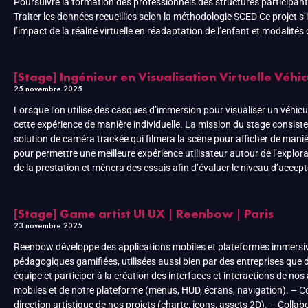
Poursuivre la formation des professionnels des structures participantes 
Traiter les données recueillies selon la méthodologie SCED Ce projet s’
l’impact de la réalité virtuelle en réadaptation de l’enfant et modalités
[Stage] Ingénieur en Visualisation Virtuelle Véhi
25 novembre 2025
Lorsque l’on utilise des casques d’immersion pour visualiser un véhicul
cette expérience de manière individuelle. La mission du stage consiste
solution de caméra trackée qui filmera la scène pour afficher de maniè
pour permettre une meilleure expérience utilisateur autour de l’explora
de la prestation et mènera des essais afin d’évaluer le niveau d’accept
[Stage] Game artist UI UX | Reenbow | Paris
23 novembre 2025
Reenbow développe des applications mobiles et plateformes immersive
pédagogiques gamifiées, utilisées aussi bien par des entreprises que
équipe et participer à la création des interfaces et interactions de no
mobiles et de notre plateforme (menus, HUD, écrans, navigation). – Conc
direction artistique de nos projets (charte, icons, assets 2D). – Coll