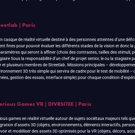
eetlab | Paris
un casque de réalité virtuelle destiné à des personnes atteintes d’une défic
nt fines pour pouvoir évaluer les différents stades de la vision et donc la
amètres qui seront à affiner (choix des contrastes, tailles des stimuli, po
aire Sous la responsabilité d’un chef de projet senior, le ou la stagiaire
ur et plusieurs membres de Streetlab. Missions principales – développemen
environnement 3D très simple qui servira de cadre pour le test de mobilité
nées, gestion des essais, interface simple) pour chaque condition d’expé
rious Games VR | DIVRSITEE | Paris
us games en réalité virtuelle autour de sujets sociétaux majeurs tels que la 
ntégration d’assets 3D (objets, environnements, éléments interactifs, perso
ir et modéliser des assets 3D optimisés pour la VR (objets, décors, acces