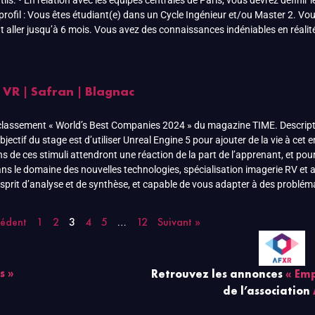
ls. • En relation avec les équipes centrales de Paris, vous devrez définir 
profil : Vous êtes étudiant(e) dans un Cycle Ingénieur et/ou Master 2. Vo
aller jusqu’à 6 mois. Vous avez des connaissances indéniables en réalité v
 VR | Safran | Blagnac
 classement « World’s Best Companies 2024 » du magazine TIME. Descript
jectif du stage est d’utiliser Unreal Engine 5 pour ajouter de la vie à c
s de ces stimuli attendront une réaction de la part de l’apprenant, et po
s le domaine des nouvelles technologies, spécialisation imagerie RV et a
esprit d’analyse et de synthèse, et capable de vous adapter à des problémat
cédent
1
2
3
4
5
…
12
Suivant »
s »
Retrouvez les annonces
« Emp
de l’association