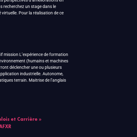
les perspectives d’améliorations en
us recherchez un stage dans le
irtuelle. Pour la réalisation de ce
if mission L’expérience de formation
et environnement (humains et machines
urront déclencher une ou plusieurs
pplication industrielle. Autonome,
iques terrain. Maitrise de l’anglais
lois et Carrière »
AFXR