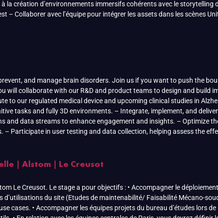
 à la création d’environnements immersifs cohérents avec le storytelling d
 – Collaborer avec l’équipe pour intégrer les assets dans les scènes Unit
 prevent, and manage brain disorders. Join us if you want to push the bo
you will collaborate with our R&D and product teams to design and build
bute to our regulated medical device and upcoming clinical studies in Alzhe
tive tasks and fully 3D environments. – Integrate, implement, and deliver
ons and data streams to enhance engagement and insights. – Optimize the
 – Participate in user testing and data collection, helping assess the effec
lle | Alstom | Le Creusot
lstom Le Creusot. Le stage a pour objectifs : • Accompagner le déploiemen
cas d’utilisations du site (Etudes de maintenabilité/ Faisabilité Mécano
 use cases. • Accompagner les équipes projets du bureau d’études lors de la