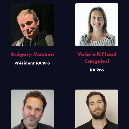
Grégory Maubon
Valérie Riffaud
Cangelosi
Président RA'Pro
RA'Pro