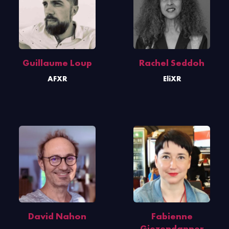
Guillaume Loup
Rachel Seddoh
AFXR
EliXR
David Nahon
Fabienne
Giezendanner