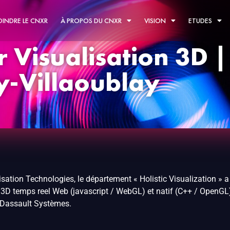
OINDRE LE CNXR
À PROPOS DU CNXR
VISION
ETUDES
r Visualisation 3D |
y-Villaoublay
isation Technologies, le département « Holistic Visualization » 
3D temps reel Web (javascript / WebGL) et natif (C++ / OpenGL)
e Dassault Systèmes.