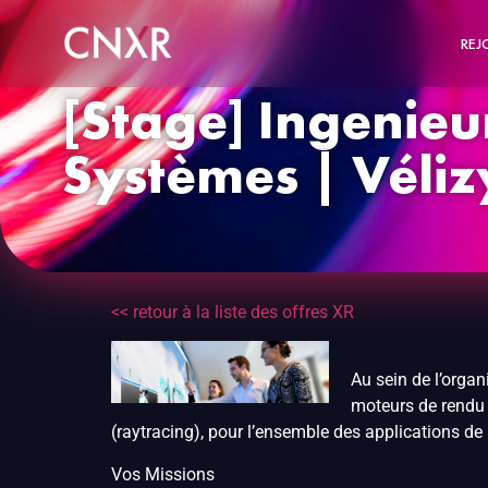
REJ
[Stage] Ingenieu
Systèmes | Véliz
<< retour à la liste des offres XR
Au sein de l’organ
moteurs de rendu 
(raytracing), pour l’ensemble des applications d
Vos Missions