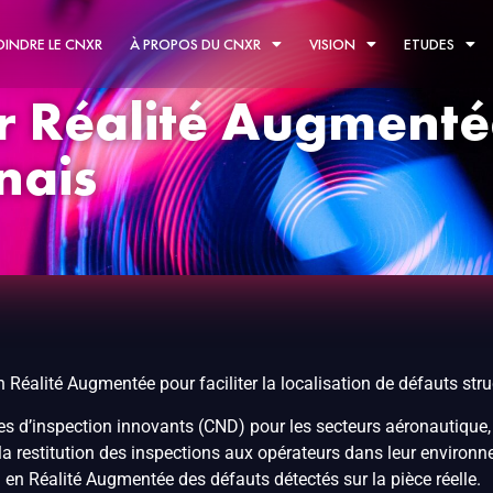
OINDRE LE CNXR
À PROPOS DU CNXR
VISION
ETUDES
r Réalité Augmentée
nais
Réalité Augmentée pour faciliter la localisation de défauts stru
d’inspection innovants (CND) pour les secteurs aéronautique, én
a restitution des inspections aux opérateurs dans leur environnem
n en Réalité Augmentée des défauts détectés sur la pièce réelle.