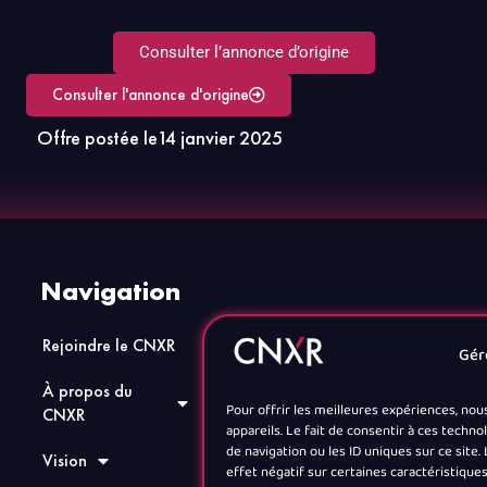
Consulter l’annonce d’origine
Consulter l'annonce d'origine
Offre postée le
14 janvier 2025
Navigation
Rejoindre le CNXR
Actualités
Gér
À propos du
Annuaire
Pour offrir les meilleures expériences, nou
CNXR
appareils. Le fait de consentir à ces tech
Jobs XR
de navigation ou les ID uniques sur ce site
Vision
effet négatif sur certaines caractéristiques
Contact