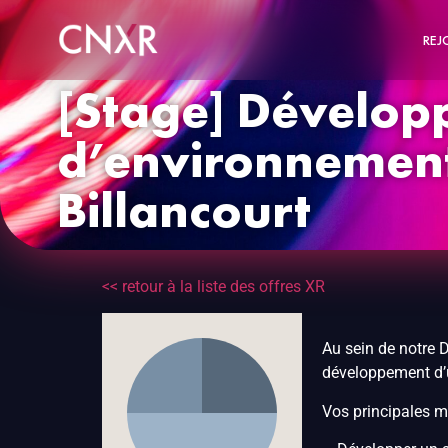
REJ
[Stage] Dévelop
d’environnement
Billancourt
<< retour à la liste des offres XR
Au sein de notre 
développement d’
Vos principales m