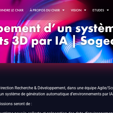
OINDRE LE CNXR
À PROPOS DU CNXR
VISION
ETUDES
pement d’un systè
s 3D par IA | Sogec
Direction Recherche & Développement, dans une équipe Agile/Scr
un système de génération automatique d’environnements par IA 
issions seront de :