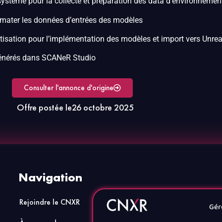
ystème pour la collecte et préparation des data d’environnemen
ormater les données d’entrées des modèles
tisation pour l’implémentation des modèles et import vers Unrea
 générés dans SCANeR Studio
Consulter l'annonce d'origine
Offre postée le
26 octobre 2025
Navigation
Rejoindre le CNXR
Actualités
Gér