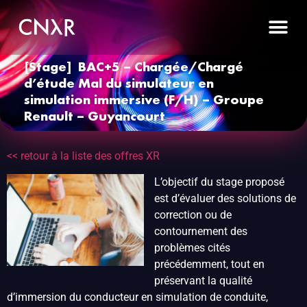
[Stage] BAC+5 – Chargée/Chargé
d’étude Mal du simulateur en
simulation immersive (F/H) – Groupe
Renault – Guyancourt
<< retour à la liste des offres XR
L’objectif du stage proposé
est d’évaluer des solutions de
correction ou de
contournement des
problèmes cités
précédemment, tout en
préservant la qualité
d’immersion du conducteur en simulation de conduite,