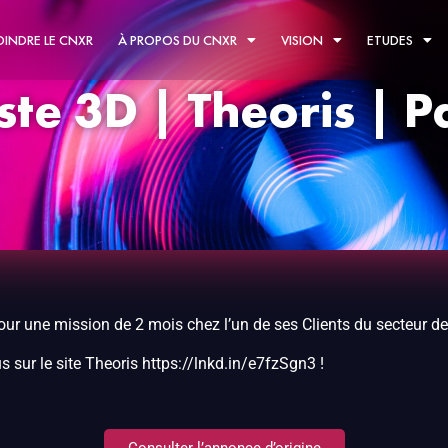
OINDRE LE CNXR
À PROPOS DU CNXR
VISION
ETUDES
te 3D | Theoris | P
ur une mission de 2 mois chez l’un de ses Clients du secteur de
s sur le site Theoris https://lnkd.in/e7fzSgn3 !
Consulter l’annonce d’origine