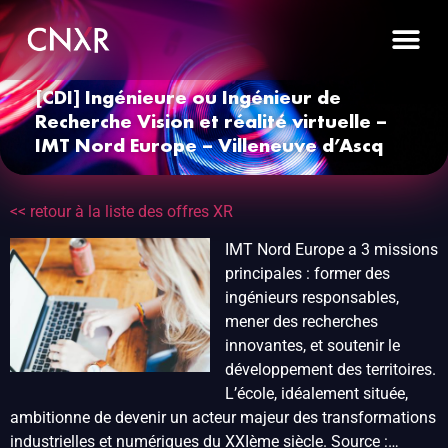
[CDI] Ingénieure ou Ingénieur de
Recherche Vision et réalité virtuelle –
IMT Nord Europe – Villeneuve d’Ascq
<< retour à la liste des offres XR
IMT Nord Europe a 3 missions
principales : former des
ingénieurs responsables,
mener des recherches
innovantes, et soutenir le
développement des territoires.
L’école, idéalement située,
ambitionne de devenir un acteur majeur des transformations
industrielles et numériques du XXIème siècle. Source :…