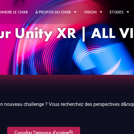
OINDRE LE CNXR
À PROPOS DU CNXR
VISION
ETUDES
r Unity XR | ALL V
n nouveau challenge ? Vous recherchez des perspectives d&rsqu
Consulter l'annonce d'origine