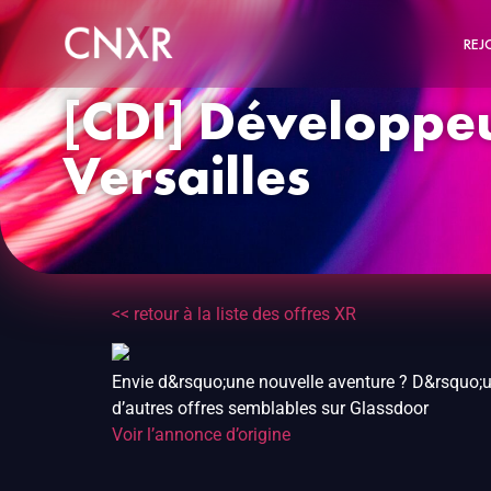
REJ
[CDI] Développeu
Versailles
<< retour à la liste des offres XR
Envie d&rsquo;une nouvelle aventure ? D&rsquo;u
d’autres offres semblables sur Glassdoor
Voir l’annonce d’origine