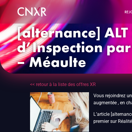
REJ
[alternance] ALT
d’Inspection par
– Méaulte
<< retour à la liste des offres XR
Vous rejoindrez u
augmentée , en ch
L’article [alterna
premier sur Réali