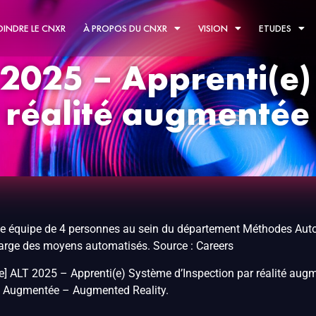
OINDRE LE CNXR
À PROPOS DU CNXR
VISION
ETUDES
 2025 – Apprenti(e
 réalité augmentée 
ne équipe de 4 personnes au sein du département Méthodes Autom
arge des moyens automatisés. Source : Careers
nce] ALT 2025 – Apprenti(e) Système d’Inspection par réalité au
té Augmentée – Augmented Reality.