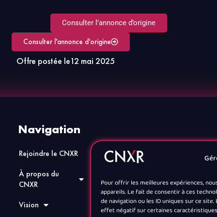
Consulter l’annonce d’origine
Consulter l'annonce d'origine
Offre postée le
12 mai 2025
Navigation
Rejoindre le CNXR
Actualités
Gér
À propos du
Annuaire
Pour offrir les meilleures expériences, nou
CNXR
appareils. Le fait de consentir à ces tech
Jobs XR
de navigation ou les ID uniques sur ce site
Vision
effet négatif sur certaines caractéristiques
Contact